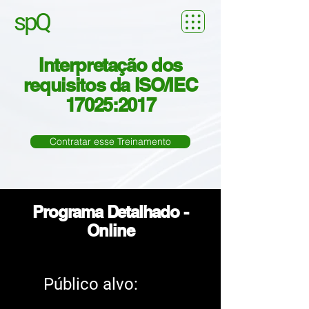
spQ
Interpretação dos
requisitos da ISO/IEC
17025:2017
Contratar esse Treinamento
Programa Detalhado -
Online
Público alvo: